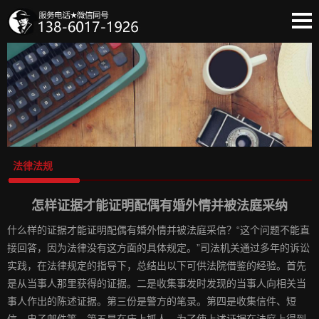
蔡创首页
法律法规
侦情告白
出轨取证
情感诉说
委托流程
法律法规
收费标准
保密协议
怎样证据才能证明配偶有婚外情并被法庭采纳
团队实力
什么样的证据才能证明配偶有婚外情并被法庭采信？“这个问题不能直
客户必读
接回答，因为法律没有这方面的具体规定。”司法机关通过多年的诉讼
实践，在法律规定的指导下，总结出以下可供法院借鉴的经验。首先
是从当事人那里获得的证据。二是收集事发时发现的当事人向相关当
事人作出的陈述证据。第三份是警方的笔录。第四是收集信件、短
信、电子邮件等。第五是在床上抓人。为了使上述证据在法庭上得到