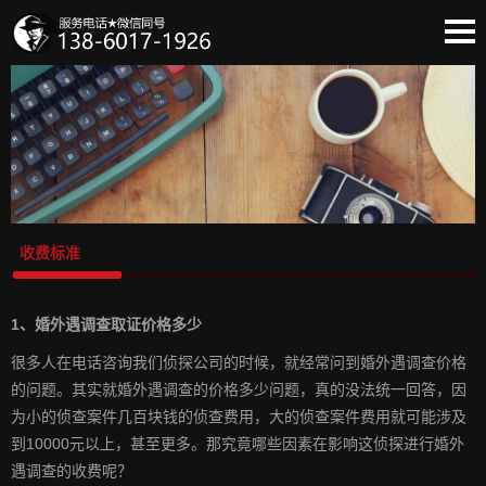
蔡创首页
法律法规
侦情告白
出轨取证
情感诉说
委托流程
收费标准
收费标准
保密协议
1、婚外遇调查取证价格多少
团队实力
客户必读
很多人在电话咨询我们侦探公司的时候，就经常问到婚外遇调查价格
的问题。其实就婚外遇调查的价格多少问题，真的没法统一回答，因
为小的侦查案件几百块钱的侦查费用，大的侦查案件费用就可能涉及
到10000元以上，甚至更多。那究竟哪些因素在影响这侦探进行婚外
遇调查的收费呢？