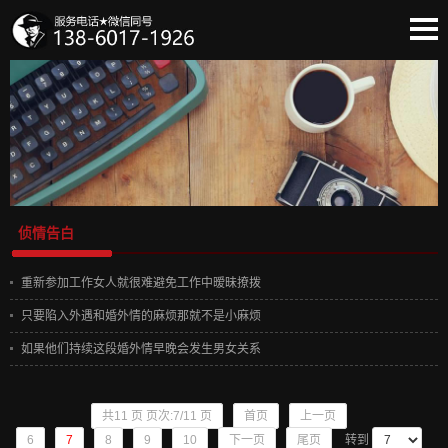
蔡创首页
法律法规
侦情告白
出轨取证
情感诉说
委托流程
侦情告白
收费标准
保密协议
重新参加工作女人就很难避免工作中暧昧撩拨
团队实力
只要陷入外遇和婚外情的麻烦那就不是小麻烦
客户必读
如果他们持续这段婚外情早晚会发生男女关系
共11 页 页次:7/11 页
首页
上一页
6
7
8
9
10
下一页
尾页
转到