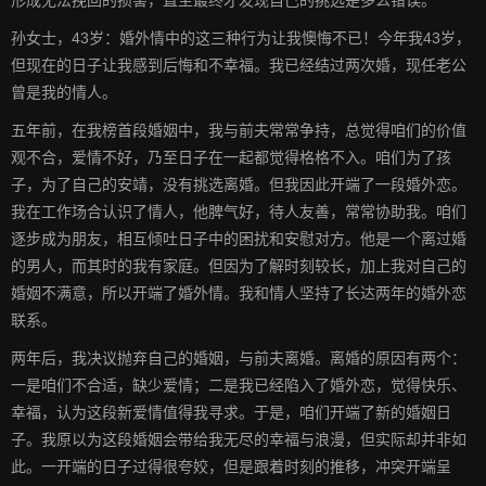
形成无法挽回的损害，直至最终才发现自己的挑选是多么错误。
孙女士，43岁：婚外情中的这三种行为让我懊悔不已！今年我43岁，
但现在的日子让我感到后悔和不幸福。我已经结过两次婚，现任老公
曾是我的情人。
五年前，在我榜首段婚姻中，我与前夫常常争持，总觉得咱们的价值
观不合，爱情不好，乃至日子在一起都觉得格格不入。咱们为了孩
子，为了自己的安靖，没有挑选离婚。但我因此开端了一段婚外恋。
我在工作场合认识了情人，他脾气好，待人友善，常常协助我。咱们
逐步成为朋友，相互倾吐日子中的困扰和安慰对方。他是一个离过婚
的男人，而其时的我有家庭。但因为了解时刻较长，加上我对自己的
婚姻不满意，所以开端了婚外情。我和情人坚持了长达两年的婚外恋
联系。
两年后，我决议抛弃自己的婚姻，与前夫离婚。离婚的原因有两个：
一是咱们不合适，缺少爱情；二是我已经陷入了婚外恋，觉得快乐、
幸福，认为这段新爱情值得我寻求。于是，咱们开端了新的婚姻日
子。我原以为这段婚姻会带给我无尽的幸福与浪漫，但实际却并非如
此。一开端的日子过得很夸姣，但是跟着时刻的推移，冲突开端呈