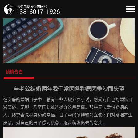
蔡创首页
法律法规
侦情告白
出轨取证
情感诉说
委托流程
侦情告白
收费标准
保密协议
与老公结婚两年我们常因各种原因争吵而失望
团队实力
在安静的婚姻日子中，总有一些人被外界引诱，感受到自己的婚姻日
客户必读
渐庸俗、无聊，乃至因此挑选抛弃这段爱情。那些无法爱惜婚姻的
人，终究会忽视身边的幸福，日子中的争持和对立使他们对婚姻产生
厌恶，对自己的日子感到疲惫，逐步萌发离去的念头。