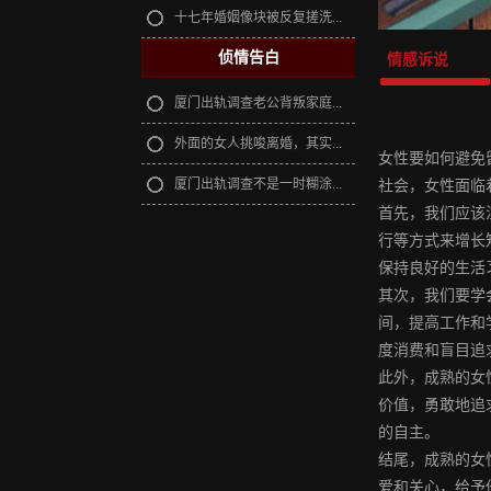
十七年婚姻像块被反复搓洗...
侦情告白
情感诉说
厦门出轨调查老公背叛家庭...
外面的女人挑唆离婚，其实...
女性要如何避免
社会，女性面临
厦门出轨调查不是一时糊涂...
首先，我们应该
行等方式来增长
保持良好的生活
其次，我们要学
间，提高工作和
度消费和盲目追
此外，成熟的女
价值，勇敢地追
的自主。
结尾，成熟的女
爱和关心，给予