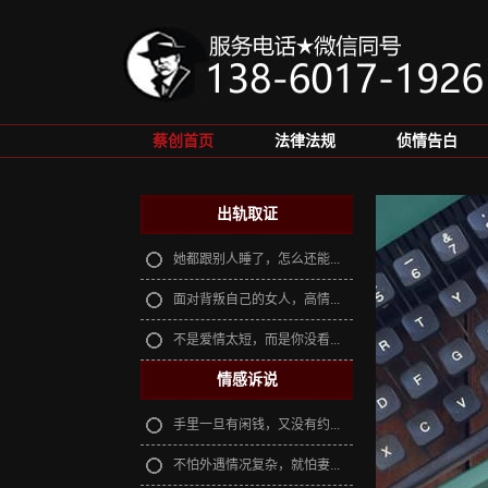
蔡创首页
法律法规
侦情告白
出轨取证
她都跟别人睡了，怎么还能...
面对背叛自己的女人，高情...
不是爱情太短，而是你没看...
情感诉说
手里一旦有闲钱，又没有约...
不怕外遇情况复杂，就怕妻...